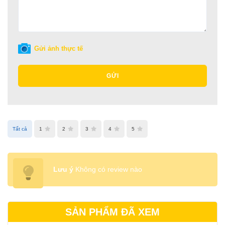
Gửi ảnh thực tế
GỬI
Tất cả
1
2
3
4
5
Lưu ý
Không có review nào
SẢN PHẨM ĐÃ XEM