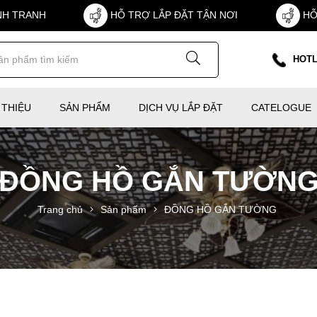
NH TRANH
HỖ TRỢ LẮP ĐẶT TẬN NƠI
HỖ
HOTL
 THIỆU
SẢN PHẨM
DỊCH VỤ LẮP ĐẶT
CATELOGUE
ĐỒNG HỒ GẮN TƯỜN
Trang chủ
Sản phẩm
ĐỒNG HỒ GẮN TƯỜNG