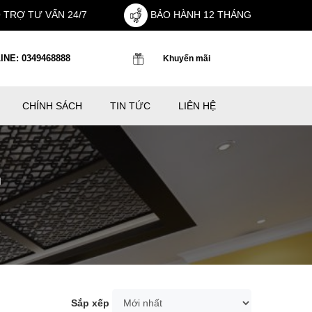
 TRỢ TƯ VẤN 24/7
BẢO HÀNH 12 THÁNG
INE: 0349468888
Khuyến mãi
CHÍNH SÁCH
TIN TỨC
LIÊN HỆ
G
Sắp xếp