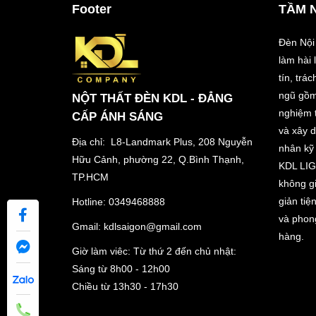
Footer
TẦM 
Đèn Nội
làm hài
tín, trá
ngũ gồm
NỘT THẤT ĐÈN KDL - ĐẲNG
nghiệm t
CẤP ÁNH SÁNG
và xây 
Địa chỉ: L8-Landmark Plus, 208 Nguyễn
nhân kỹ 
Hữu Cảnh, phường 22, Q.Bình Thạnh,
KDL LIG
TP.HCM
không gi
giản tiệ
Hotline:
0349468888
và phon
Gmail:
kdlsaigon@gmail.com
hàng.
Giờ làm viêc: Từ thứ 2 đến chủ nhật:
Sáng từ 8h00 - 12h00
Chiều từ 13h30 - 17h30