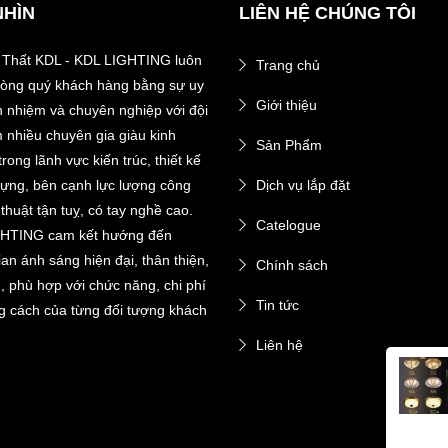
NHÌN
LIÊN HỆ CHÚNG TÔI
 Thất KDL - KDL LIGHTING luôn
Trang chủ
 lòng quý khách hàng bằng sự uy
Giới thiệu
ch nhiệm và chuyên nghiệp với đội
 nhiều chuyên gia giàu kinh
Sản Phẩm
rong lãnh vực kiến trúc, thiết kế
dựng, bên cạnh lực lượng công
Dịch vụ lắp đặt
thuật tận tuỵ, có tay nghề cao.
Catelogue
HTING cam kết hướng đến
an ánh sáng hiện đại, thân thiện,
Chính sách
n, phù hợp với chức năng, chi phí
Tin tức
g cách của từng đối tượng khách
Liên hệ