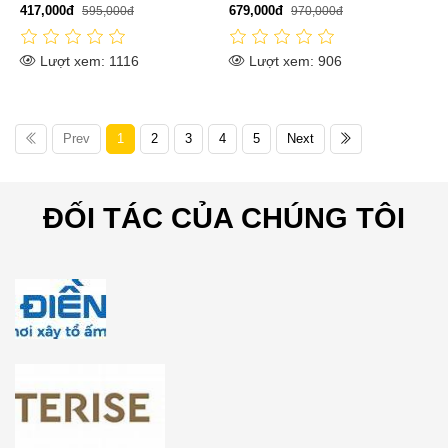
417,000đ
679,000đ
595,000đ
970,000đ
Lượt xem: 1116
Lượt xem: 906
Prev
1
2
3
4
5
Next
ĐỐI TÁC CỦA CHÚNG TÔI