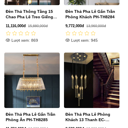
Đèn Thả Thông Tầng 15
Đèn Thả Pha Lê Gắn Trần
Chao Pha Lê Treo Giếng
Phòng Khách PH-TH8284
Trời H2500mm PH-TH8226
11,116,000đ
9,772,000đ
15,880,000đ
13,960,000đ
Lượt xem: 869
Lượt xem: 945
Đèn Thả Pha Lê Gắn Trần
Đèn Thả Pha Lê Phòng
Phòng Ăn PH-TH8285
Khách 13 Thanh EC-
T6173/13