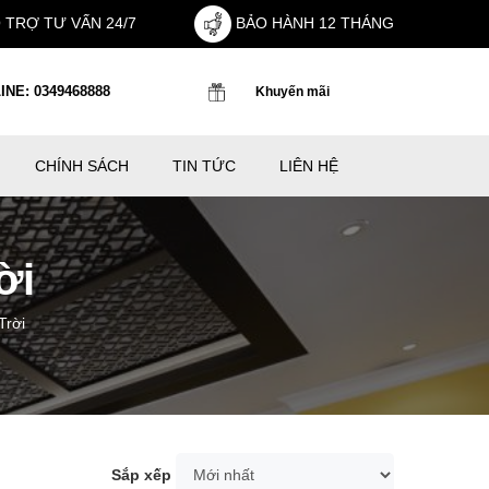
 TRỢ TƯ VẤN 24/7
BẢO HÀNH 12 THÁNG
INE: 0349468888
Khuyến mãi
CHÍNH SÁCH
TIN TỨC
LIÊN HỆ
ời
Trời
Sắp xếp