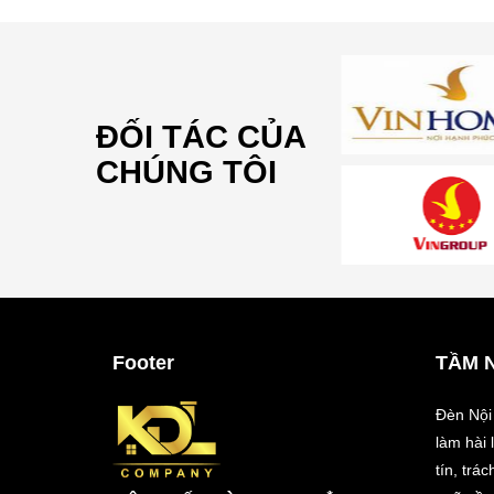
ĐỐI TÁC CỦA
CHÚNG TÔI
Footer
TẦM 
Đèn Nội
làm hài
tín, trá