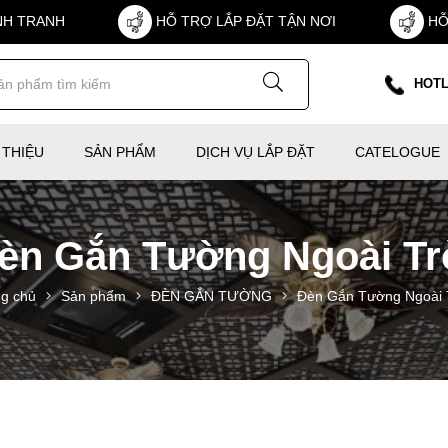
NH TRANH
HỖ TRỢ LẮP ĐẶT TẬN NƠI
HỖ
HOTL
 THIỆU
SẢN PHẨM
DỊCH VỤ LẮP ĐẶT
CATELOGUE
èn Gắn Tường Ngoài Tr
ng chủ
Sản phẩm
ĐÈN GẮN TƯỜNG
Đèn Gắn Tường Ngoài 