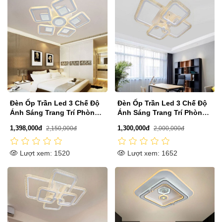
n Ốp Trần Led 3 Chế Độ
Đèn Ốp Trần Led 3 Chế Độ
Đèn 
h Sáng Trang Trí Phòng
Ánh Sáng Trang Trí Phòng
Ánh 
ủ D550mm DR-C8021
Ngủ D600mm DR-C814A
Thất
98,000đ
1,300,000đ
1,346
2,150,000đ
2,000,000đ
Lượt xem: 1520
Lượt xem: 1652
Lư