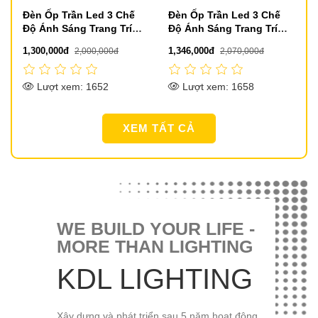
Đèn Ốp Trần Led 3 Chế
Đèn Ốp Trần Led 3 Chế
Độ Ánh Sáng Trang Trí
Độ Ánh Sáng Trang Trí
Nội Thất D500mm DR-
Phòng Nhỏ D500mm DR-
1,346,000đ
1,671,000đ
2,070,000đ
2,570,000đ
M3486A
M3002C
Lượt xem: 1306
Lượt xem: 3009
XEM TẤT CẢ
WE BUILD YOUR LIFE -
MORE THAN LIGHTING
KDL LIGHTING
Xây dựng và phát triển sau 5 năm hoạt động,