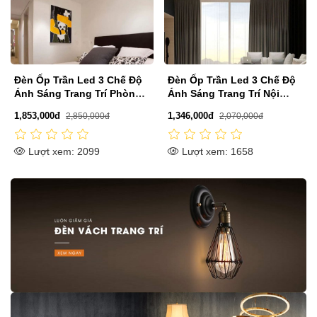
n Ốp Trần Led 3 Chế Độ
Đèn Ốp Trần Led 3 Chế Độ
Đèn 
h Sáng Trang Trí Phòng
Ánh Sáng Trang Trí Nội
Ánh 
ủ D750mm DR-C814B
Thất D500mm DR-M34812A
Nhỏ 
53,000đ
1,346,000đ
1,671
2,850,000đ
2,070,000đ
Lượt xem: 2099
Lượt xem: 1658
Lư