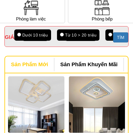
Phòng làm việc
Phòng bếp
Dưới 10 triệu
Từ 10 > 20 triệu
Từ 20 > 2
GIÁ
TÌM
Sản Phẩm Mới
Sản Phẩm Khuyến Mãi
S