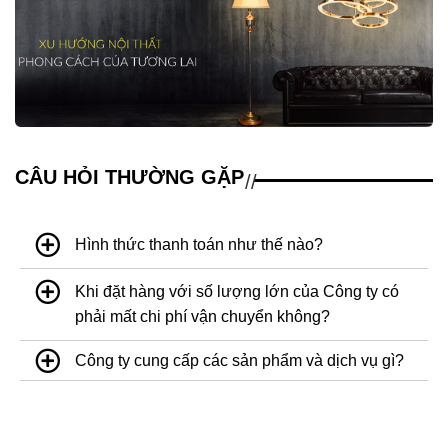
CÂU HỎI THƯỜNG GẶP
CÁC MẪU ĐÈN THẢ TRẦN ĐẸP -
ĐỘC - RẺ
Hình thức thanh toán như thế nào?
Khi đặt hàng với số lượng lớn của Công ty có
ĐÈN THẢ TRẦN QUÁN CAFE ĐẸP,
phải mất chi phí vận chuyển không?
SANG TRỌNG
Đèn thả trần quán cafe có rất nhiều loại
trên thị trường hiện nay, nhưng không phải
Công ty cung cấp các sản phẩm và dịch vụ gì?
ai cũng có thể lựa chọn được một chiếc
ĐÈN THẢ THÔNG TẦNG CAO CẤP
đèn thả trần phù hợp với không gian cafe.
Hôm nay KDL Lighting sẽ chia sẻ với các