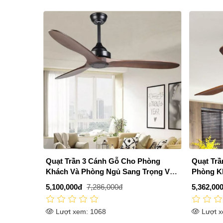
Quạt Trần 3 Cánh Gỗ Cho Phòng
Quạt Trầ
Khách Và Phòng Ngủ Sang Trọng VA-
Phòng K
QT193
QT5247
5,100,000đ
7,286,000đ
5,362,00
Lượt xem: 1068
Lượt x