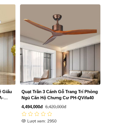
ê Giấu
Quạt Trần 3 Cánh Gỗ Trang Trí Phòng
A-
Ngủ Căn Hộ Chưng Cư PH-QVifa40
4,494,000đ
6,420,000đ
Lượt xem: 2950