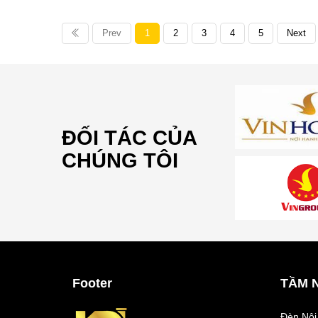
Prev
1
2
3
4
5
Next
ĐỐI TÁC CỦA
CHÚNG TÔI
Footer
TẦM 
Đèn Nội