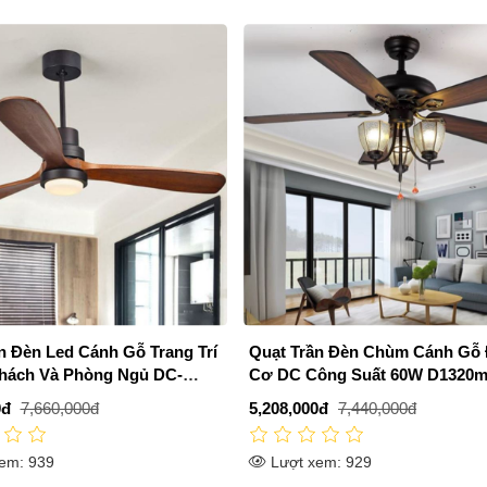
n Đèn Led Cánh Gỗ Trang Trí
Quạt Trần Đèn Chùm Cánh Gỗ
hách Và Phòng Ngủ DC-
Cơ DC Công Suất 60W D1320
QT5218
0đ
7,660,000đ
5,208,000đ
7,440,000đ
em: 939
Lượt xem: 929