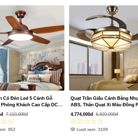
n Có Đèn Led 5 Cánh Gỗ
Quạt Trần Giấu Cánh Bằng Như
í Phòng Khách Cao Cấp DC-
ABS, Thân Quạt Xi Màu Đồng 
QVifa11
0đ
7,110,000đ
4,774,000đ
6,820,000đ
em: 952
Lượt xem: 3109