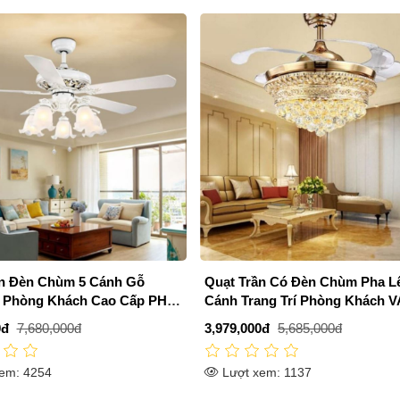
ần Đèn Chùm 5 Cánh Gỗ
Quạt Trần Có Đèn Chùm Pha L
í Phòng Khách Cao Cấp PH-
Cánh Trang Trí Phòng Khách V
QT883
0đ
7,680,000đ
3,979,000đ
5,685,000đ
em: 4254
Lượt xem: 1137