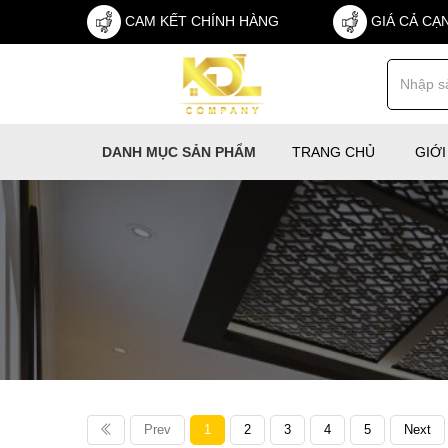
CAM KẾT CHÍNH HÀNG
GIÁ CẢ CẠ
TRANG CHỦ
GIỚI
DANH MỤC SẢN PHẨM
Prev
1
2
3
4
5
Next