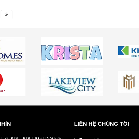
NHÌN
LIÊN HỆ CHÚNG TÔI
 Thất KDL - KDL LIGHTING luôn