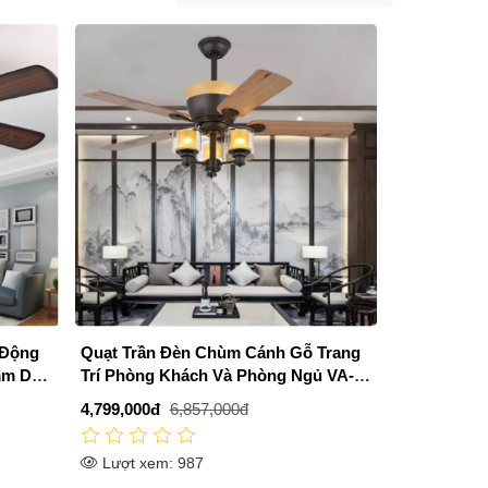
 Động
Quạt Trần Đèn Chùm Cánh Gỗ Trang
mm DC-
Trí Phòng Khách Và Phòng Ngủ VA-
QT127
4,799,000đ
6,857,000đ
Lượt xem: 987