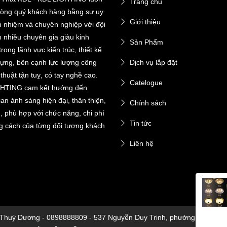
Trang chủ
 lòng quý khách hàng bằng sự uy
Giới thiệu
ch nhiệm và chuyên nghiệp với đội
 nhiều chuyên gia giàu kinh
Sản Phẩm
rong lãnh vực kiến trúc, thiết kế
dựng, bên cạnh lực lượng công
Dịch vụ lắp đặt
thuật tận tuỵ, có tay nghề cao.
Catelogue
HTING cam kết hướng đến
an ánh sáng hiện đại, thân thiện,
Chính sách
n, phù hợp với chức năng, chi phí
Tin tức
g cách của từng đối tượng khách
Liên hệ
m Thuỳ Dương - 0898888809 - 537 Nguyễn Duy Trinh, phường Bình Trư