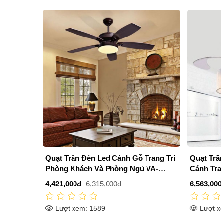
Quạt Trần Đèn Led Cánh Gỗ Trang Trí
Quạt Trầ
Phòng Khách Và Phòng Ngủ VA-
Cánh Tra
QT1111
QT4201
4,421,000đ
6,315,000đ
6,563,00
Lượt xem: 1589
Lượt x