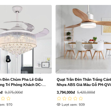
n Đèn Chùm Pha Lê Giấu
Quạt Trần Đèn Thân Trắng Cán
ng Trí Phòng Khách DC-
Nhựa ABS Giả Màu Gỗ PH-QVi
VANG
0đ
9,375,000đ
3,794,000đ
5,420,000đ
em: 970
Lượt xem: 939