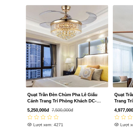
Quạt Trần Đèn Chùm Pha Lê Giấu
Quạt Trầ
Cánh Trang Trí Phòng Khách DC-
Trang Tr
QT4240
QT5602
5,250,000đ
7,500,000đ
4,977,00
Lượt xem: 4271
Lượt x