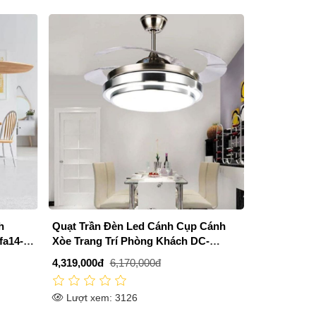
h
Quạt Trần Đèn Led Cánh Cụp Cánh
fa14-
Xòe Trang Trí Phòng Khách DC-
QT4203
4,319,000đ
6,170,000đ
Lượt xem: 3126