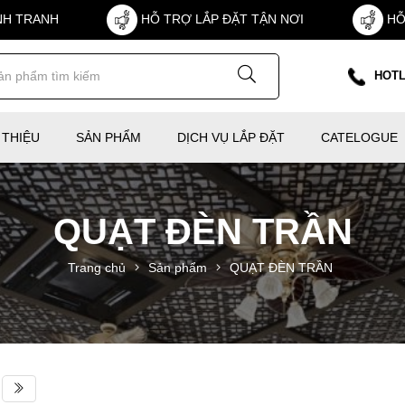
NH TRANH
HỖ TRỢ LẮP ĐẶT TẬN NƠI
HỖ
HOTL
 THIỆU
SẢN PHẨM
DỊCH VỤ LẮP ĐẶT
CATELOGUE
QUẠT ĐÈN TRẦN
Trang chủ
Sản phẩm
QUẠT ĐÈN TRẦN