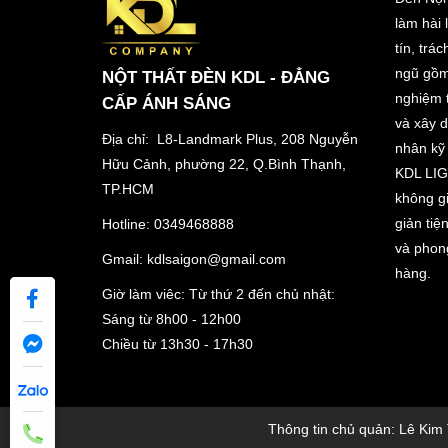
làm hài
tín, trá
ngũ gồm
NỘT THẤT ĐÈN KDL - ĐẲNG
nghiệm t
CẤP ÁNH SÁNG
và xây 
Địa chỉ: L8-Landmark Plus, 208 Nguyễn
nhân kỹ 
Hữu Cảnh, phường 22, Q.Bình Thạnh,
KDL LIG
TP.HCM
không gi
giản tiệ
Hotline:
0349468888
và phon
Gmail:
kdlsaigon@gmail.com
hàng.
Giờ làm viêc: Từ thứ 2 đến chủ nhật:
Sáng từ 8h00 - 12h00
Chiều từ 13h30 - 17h30
Thông tin chủ quản: Lê Ki