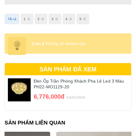
Tất cả
1
2
3
4
5
Lưu ý
Không có review nào
SẢN PHẨM ĐÃ XEM
Đèn Ốp Trần Phòng Khách Pha Lê Led 3 Màu
PH22-MO1129-20
6,776,000đ
9,680,000đ
SẢN PHẨM LIÊN QUAN