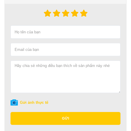
Gửi ảnh thực tế
GỬI