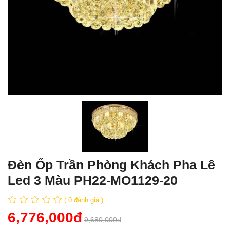
Đèn Ốp Trần Phòng Khách Pha Lê
Led 3 Màu PH22-MO1129-20
( 0 đánh giá )
6,776,000đ
9,680,000đ