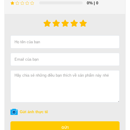
0%
| 0
Gửi ảnh thực tế
GỬI