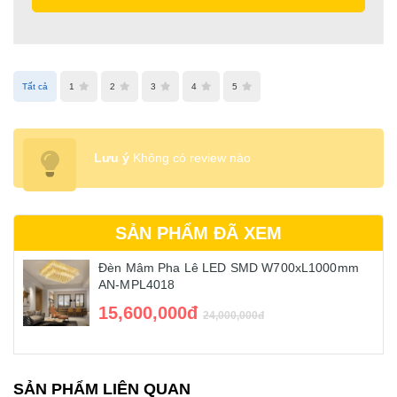
Tất cả
1
2
3
4
5
Lưu ý
Không có review nào
SẢN PHẨM ĐÃ XEM
Đèn Mâm Pha Lê LED SMD W700xL1000mm
AN-MPL4018
15,600,000đ
24,000,000đ
SẢN PHẨM LIÊN QUAN