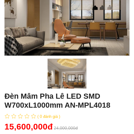
Đèn Mâm Pha Lê LED SMD
W700xL1000mm AN-MPL4018
( 0 đánh giá )
15,600,000đ
24,000,000đ