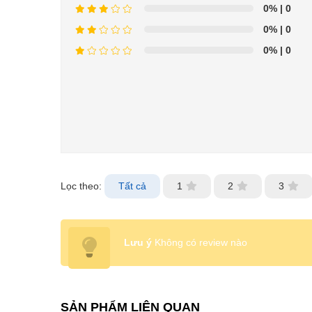
0%
| 0
0%
| 0
0%
| 0
Lọc theo:
Tất cả
1
2
3
Lưu ý
Không có review nào
SẢN PHẨM LIÊN QUAN