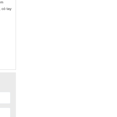
ồm
 có tay