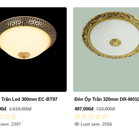
 Trần 320mm DR-M010
Đèn Ốp Trần Led 300mm EC-
0đ
710,000đ
845,000đ
1,300,000đ
 xem: 2556
Lượt xem: 2381