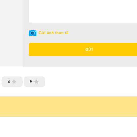
Gửi ảnh thực tế
GỬI
4
5