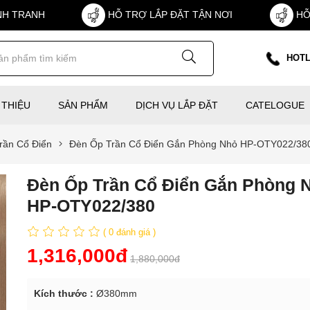
NH TRANH
HỖ TRỢ LẮP ĐẶT TẬN NƠI
HỖ
HOTL
 THIỆU
SẢN PHẨM
DỊCH VỤ LẮP ĐẶT
CATELOGUE
rần Cổ Điển
Đèn Ốp Trần Cổ Điển Gắn Phòng Nhỏ HP-OTY022/38
Đèn Ốp Trần Cổ Điển Gắn Phòng N
HP-OTY022/380
( 0 đánh giá )
1,316,000đ
1,880,000đ
Kích thước :
Ø380mm