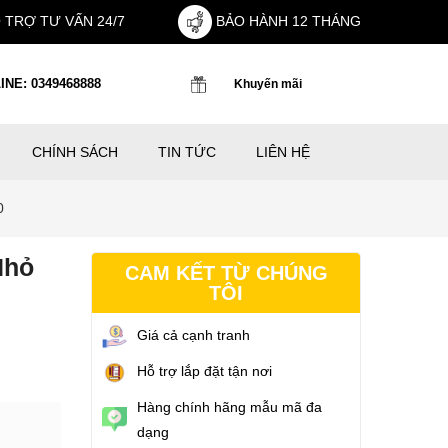
 TRỢ TƯ VẤN 24/7
BẢO HÀNH 12 THÁNG
INE: 0349468888
Khuyến mãi
CHÍNH SÁCH
TIN TỨC
LIÊN HỆ
0
hỏ
CAM KẾT TỪ CHÚNG
TÔI
Giá cả cạnh tranh
Hỗ trợ lắp đặt tận nơi
Hàng chính hãng mẫu mã đa
dạng