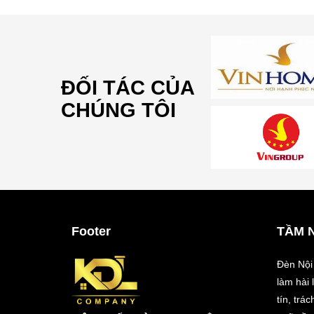
ĐỐI TÁC CỦA
CHÚNG TÔI
Footer
TẦM 
Đèn Nội
làm hài
tín, trá