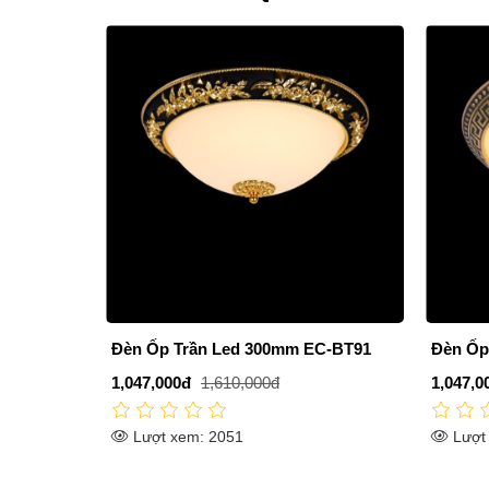
C-BT91
Đèn Ốp Trần Led 300mm EC-BT97
Đèn Ốp
1,047,000đ
1,610,000đ
497,00
Lượt xem: 2397
Lượt