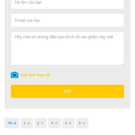
Gửi ảnh thực tế
GỬI
Tất cả
1
2
3
4
5