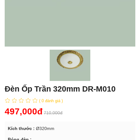
Đèn Ốp Trần 320mm DR-M010
( 0 đánh giá )
497,000đ
710,000đ
Kích thước :
Ø320mm
Bóng đèn :