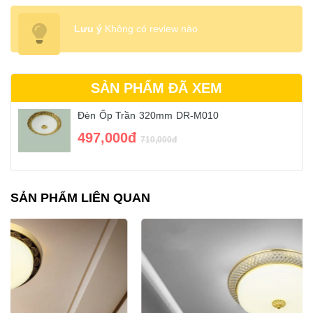
Lưu ý
Không có review nào
SẢN PHẨM ĐÃ XEM
Đèn Ốp Trần 320mm DR-M010
497,000đ
710,000đ
SẢN PHẨM LIÊN QUAN