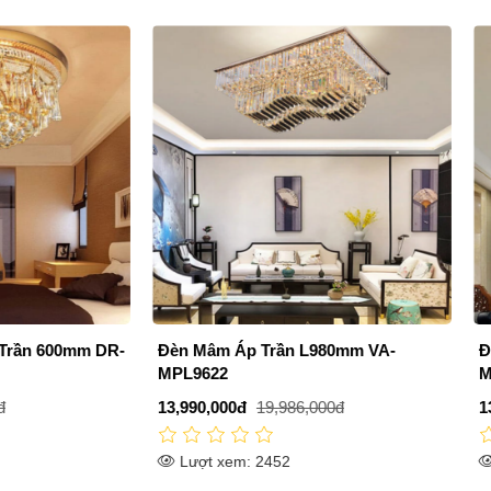
m Áp Trần L980mm VA-
Đèn Mâm Áp Trần L1000mm 
22
MPL87098/1000
000đ
19,986,000đ
13,990,000đ
19,986,000đ
 xem: 2452
Lượt xem: 1882