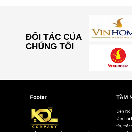
ĐỐI TÁC CỦA
CHÚNG TÔI
Footer
TẦM 
Đèn Nội
làm hài
tín, trá