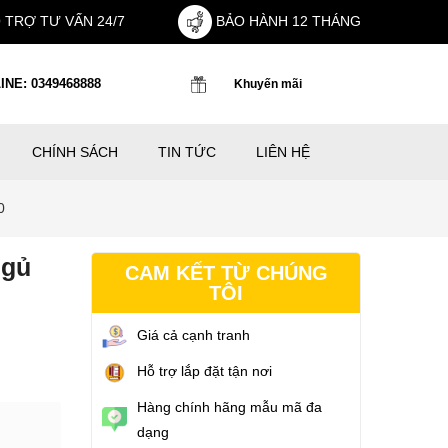
 TRỢ TƯ VẤN 24/7
BẢO HÀNH 12 THÁNG
INE: 0349468888
Khuyến mãi
CHÍNH SÁCH
TIN TỨC
LIÊN HỆ
0
gủ
CAM KẾT TỪ CHÚNG
TÔI
Giá cả cạnh tranh
Hỗ trợ lắp đặt tận nơi
Hàng chính hãng mẫu mã đa
dạng