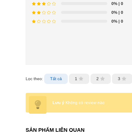
0%
| 0
0%
| 0
0%
| 0
Lọc theo:
Tất cả
1
2
3
Lưu ý
Không có review nào
SẢN PHẨM LIÊN QUAN