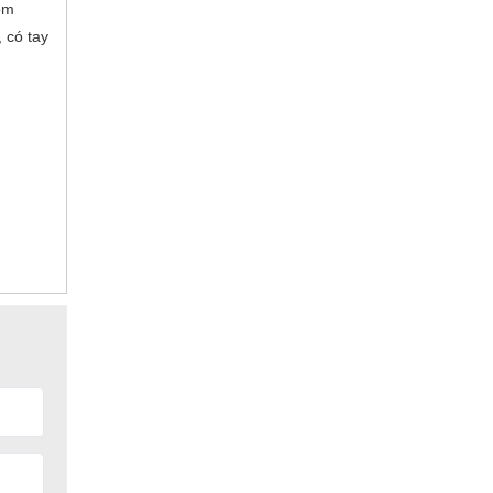
ồm
 có tay