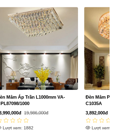
VA-
Đèn Mâm Pha Lê Ốp Trần 600mm DR-
Đèn Ốp Tr
C1035A
Led 3 Mà
3,892,000đ
5,560,000đ
13,776,00
Lượt xem: 2363
Lượt xe