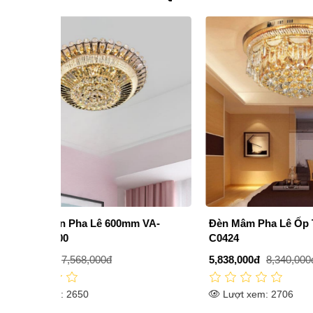
m VA-
Đèn Mâm Pha Lê Ốp Trần 600mm DR-
Đèn Mâ
C0424
MPL96
5,838,000đ
8,340,000đ
13,990,
Lượt xem: 2706
Lượt