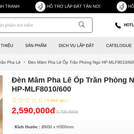
NH TRANH
HỖ TRỢ LẮP ĐẶT TẬN NƠI
HỖ
HOTL
 THIỆU
SẢN PHẨM
DỊCH VỤ LẮP ĐẶT
CATELOGUE
rần Pha Lê
Đèn Mâm Pha Lê Ốp Trần Phòng Ngủ HP-MLF8010/60
Đèn Mâm Pha Lê Ốp Trần Phòng N
HP-MLF8010/600
( 0 đánh giá )
2,590,000đ
3,700,000đ
Kích thước :
Ø600 x H300mm