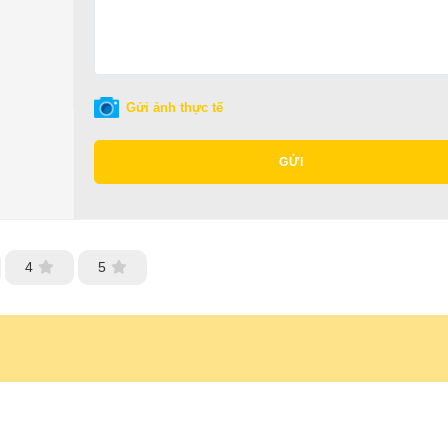
Gửi ảnh thực tế
GỬI
4
5