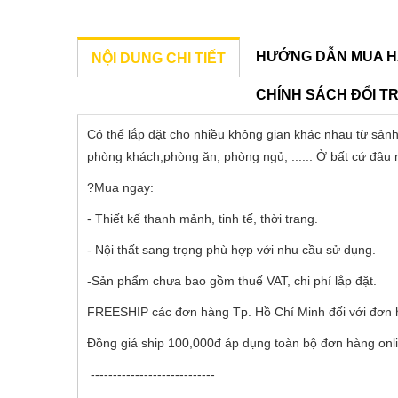
HƯỚNG DẪN MUA H
NỘI DUNG CHI TIẾT
CHÍNH SÁCH ĐỔI T
Có thể lắp đặt cho nhiều không gian khác nhau từ sảnh
phòng khách,phòng ăn, phòng ngủ, ...... Ở bất cứ đâu 
?Mua ngay:
- Thiết kế thanh mảnh, tinh tế, thời trang.
- Nội thất sang trọng phù hợp với nhu cầu sử dụng.
-Sản phẩm chưa bao gồm thuế VAT, chi phí lắp đặt.
FREESHIP các đơn hàng Tp. Hồ Chí Minh đối với đơn h
Đồng giá ship 100,000đ áp dụng toàn bộ đơn hàng onli
----------------------------