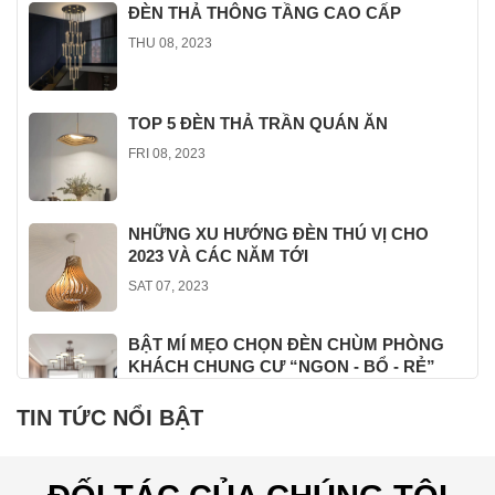
ĐÈN THẢ THÔNG TẦNG CAO CẤP
THU 08, 2023
TOP 5 ĐÈN THẢ TRẦN QUÁN ĂN
FRI 08, 2023
NHỮNG XU HƯỚNG ĐÈN THÚ VỊ CHO
2023 VÀ CÁC NĂM TỚI
SAT 07, 2023
BẬT MÍ MẸO CHỌN ĐÈN CHÙM PHÒNG
KHÁCH CHUNG CƯ “NGON - BỔ - RẺ”
THU 07, 2023
TIN TỨC NỔI BẬT
MẪU ĐÈN TRANG TRÍ MỚI NHẤT NĂM
2023