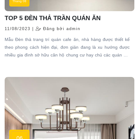
Tháng 08
TOP 5 ĐÈN THẢ TRẦN QUÁN ĂN
11/08/2023 |
Đăng bởi admin
Mẫu Đèn thả trang trí quán cafe ăn, nhà hàng được thiết kế
theo phong cách hiện đại, đơn giản đang là xu hướng được
nhiều gia đình sở hữu căn hộ chung cư hay chủ các quán ăn,
nhà hàng lựa chọn. Lấy ý tưởng thiết kế từ hình ảnh những
chiếc lều quen thuộc, mẫu đèn thả phong cách hiện đại này đã
có kiểu dáng vô cùng bắt mắt, đem đến điểm sáng đẹp cho
từng không gian mà đèn xuất hiện.
06