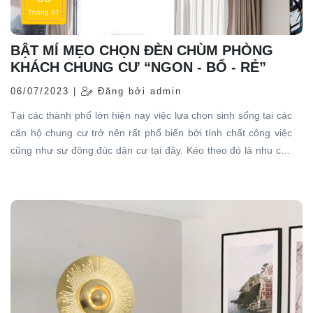
Tháng 07
BẬT MÍ MẸO CHỌN ĐÈN CHÙM PHÒNG
KHÁCH CHUNG CƯ “NGON - BỔ - RẺ”
06/07/2023 |
Đăng bởi admin
Tại các thành phố lớn hiện nay việc lựa chọn sinh sống tại các
căn hộ chung cư trở nên rất phổ biến bởi tính chất công việc
cũng như sự đông đúc dân cư tại đây. Kéo theo đó là nhu cầu
sử dụng những thiết bị trang trí nội thất cho không gian chung
cư vừa và nhỏ cũng tăng nhanh. Đèn chùm phòng khách
chung cư đang là một trong những từ khóa “hot” được nhiều
người tìm kiếm, loại đèn này rất được ưa chuộng sử dụng trong
trang trí nội thất hiện nay nhất là trong trang trí phòng khách.