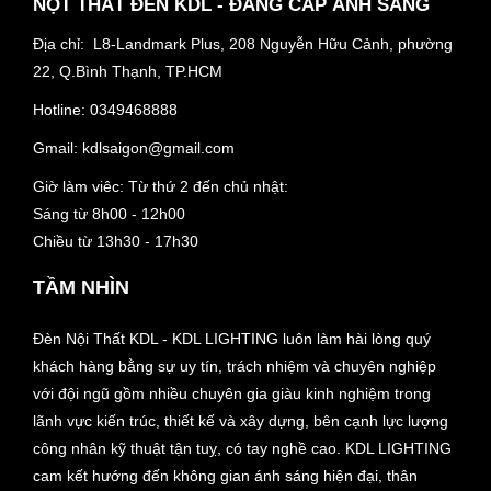
NỘT THẤT ĐÈN KDL - ĐẲNG CẤP ÁNH SÁNG
Địa chỉ: L8-Landmark Plus, 208 Nguyễn Hữu Cảnh, phường
22, Q.Bình Thạnh, TP.HCM
Hotline:
0349468888
Gmail:
kdlsaigon@gmail.com
Giờ làm viêc: Từ thứ 2 đến chủ nhật:
Sáng từ 8h00 - 12h00
Chiều từ 13h30 - 17h30
TẦM NHÌN
Đèn Nội Thất KDL - KDL LIGHTING luôn làm hài lòng quý
khách hàng bằng sự uy tín, trách nhiệm và chuyên nghiệp
với đội ngũ gồm nhiều chuyên gia giàu kinh nghiệm trong
lãnh vực kiến trúc, thiết kế và xây dựng, bên cạnh lực lượng
công nhân kỹ thuật tận tuỵ, có tay nghề cao. KDL LIGHTING
cam kết hướng đến không gian ánh sáng hiện đại, thân