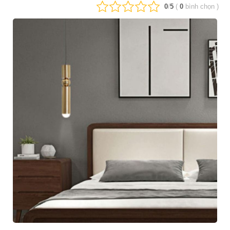
0
/
5
(
0
bình chọn
)