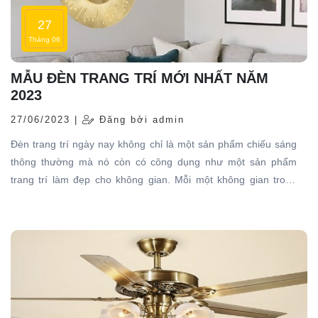
27
Tháng 06
MẪU ĐÈN TRANG TRÍ MỚI NHẤT NĂM
2023
27/06/2023 |
Đăng bởi admin
Đèn trang trí ngày nay không chỉ là một sản phẩm chiếu sáng
thông thường mà nó còn có công dụng như một sản phẩm
trang trí làm đẹp cho không gian. Mỗi một không gian trong
ngôi nhà của bạn đều cần có chiếc đèn trang trí góp phần tạo
nên sự cuốn hút riêng, phong cách riêng cho gia chủ. Trong bài
viết lần này, KDL Company xin gửi tới các bạn tổng hợp các
mẫu đèn trang trí mới nhất năm 2023 cho từng không gian,
mời các bạn cùng tham khảo nhé!