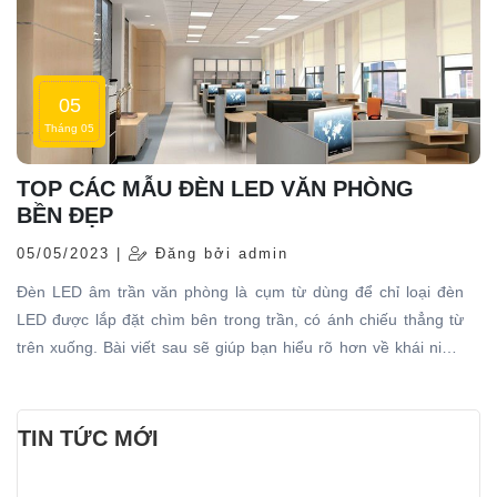
05
Tháng 05
TOP CÁC MẪU ĐÈN LED VĂN PHÒNG
BỀN ĐẸP
05/05/2023 |
Đăng bởi admin
Đèn LED âm trần văn phòng là cụm từ dùng để chỉ loại đèn
LED được lắp đặt chìm bên trong trần, có ánh chiếu thẳng từ
trên xuống. Bài viết sau sẽ giúp bạn hiểu rõ hơn về khái niệm
này, nắm được cách lựa chọn, tính toán số lượng đèn LED âm
trần trong không gian văn phòng để chọn và sử dụng cho
đúng.
TIN TỨC MỚI