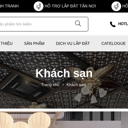
NH TRANH
HỖ TRỢ LẮP ĐẶT TẬN NƠI
HỖ
HOTL
 THIỆU
SẢN PHẨM
DỊCH VỤ LẮP ĐẶT
CATELOGUE
Khách sạn
Trang chủ
Khách sạn