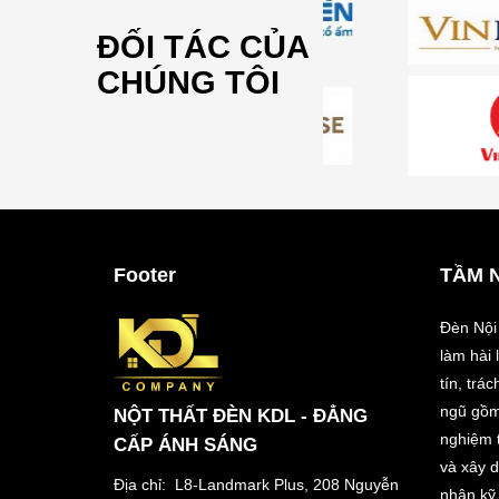
ĐỐI TÁC CỦA
CHÚNG TÔI
Footer
TẦM 
Đèn Nội
làm hài
tín, trá
ngũ gồm
NỘT THẤT ĐÈN KDL - ĐẲNG
nghiệm t
CẤP ÁNH SÁNG
và xây 
Địa chỉ: L8-Landmark Plus, 208 Nguyễn
nhân kỹ 