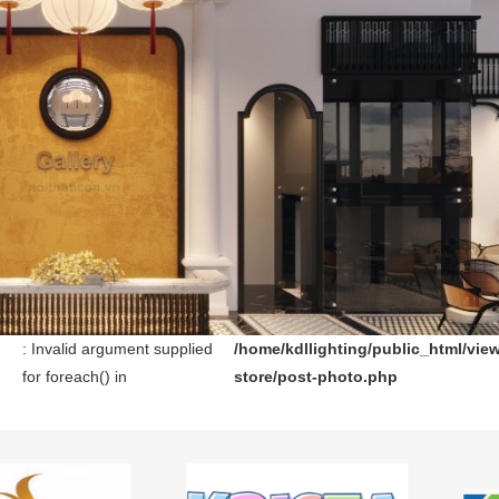
: Invalid argument supplied
/home/kdllighting/public_html/vie
for foreach() in
store/post-photo.php