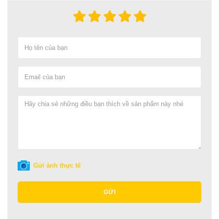
Gửi ảnh thực tế
GỬI