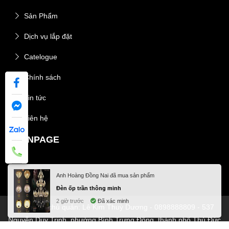
Sản Phẩm
Dịch vụ lắp đặt
Catelogue
Chính sách
Tin tức
Liên hệ
FANPAGE
Thông tin chủ quản: Lê Kim Thuỳ Dương - 0898888809 - 537
Nguyễn Duy Trinh, phường Bình Trưng Đông, thành phố Thủ Đức