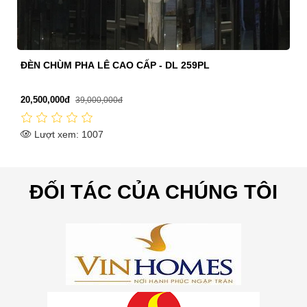
Diamond Lighting ĐÈN CHÙM PHA LÊ GOLD HIỆN ĐẠI -
DPL 098
5,496,000đ
6,870,000đ
Lượt xem: 1577
ĐỐI TÁC CỦA CHÚNG TÔI