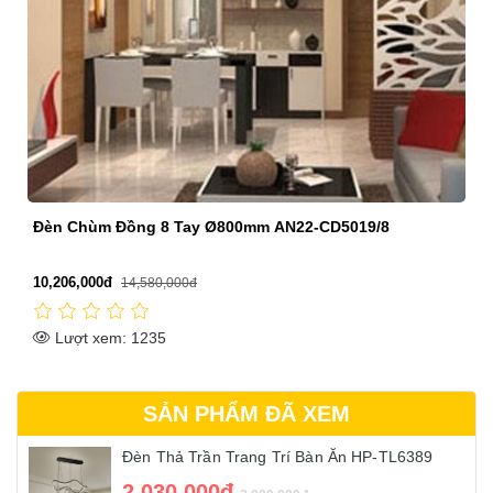
Đèn Chùm Đồng 6 Tay Ø780mm AN22-CD5017/6
18,340,000đ
26,200,000đ
Lượt xem: 1267
SẢN PHẨM ĐÃ XEM
Đèn Thả Trần Trang Trí Bàn Ăn HP-TL6389
2,030,000đ