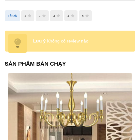
Tất cả
1
2
3
4
5
Lưu ý
Không có review nào
SẢN PHẨM BÁN CHẠY