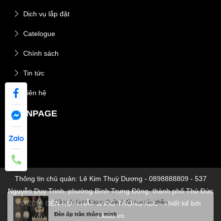
Dịch vụ lắp đặt
Catelogue
Chính sách
Tin tức
Liên hệ
FANPAGE
Thông tin chủ quản: Lê Kim Thuỳ Dương - 0898888809 - 537
Nguyễn Duy Trinh, phường Bình Trưng Đông, thành phố Thủ Đức
© 2026 ĐÈN NỘI THẤT SANG TRỌNG KDL - Thiết kế bởi
sikido.vn