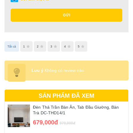
GỬI
Tất cả
1
2
3
4
5
Lưu ý
Không có review nào
SẢN PHẨM ĐÃ XEM
Đèn Thả Trần Bàn Ăn, Tab Đầu Giường, Bàn
Trà DC-THD14/1
679,000đ
970,000đ