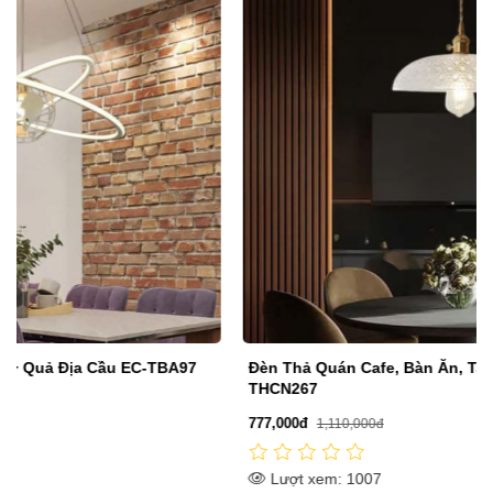
Đèn Thả Quán Cafe, Bàn Ăn, Tab Đầu Giường PH-
THCN267
777,000đ
1,110,000đ
Lượt xem: 1007