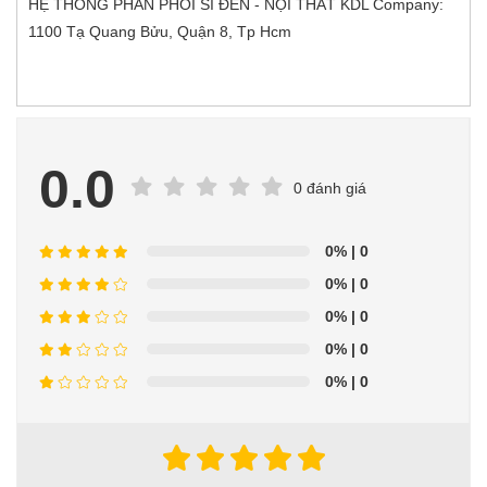
HỆ THỐNG PHÂN PHỐI SỈ ĐÈN - NỘI THẤT KDL Company:
1100 Tạ Quang Bửu, Quận 8, Tp Hcm
0.0
0 đánh giá
0%
| 0
0%
| 0
0%
| 0
0%
| 0
0%
| 0