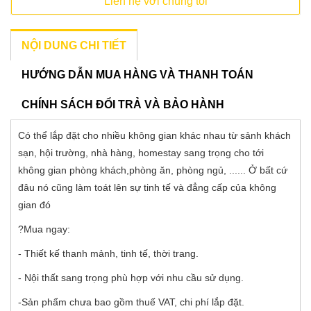
Liên hệ với chúng tôi
NỘI DUNG CHI TIẾT
HƯỚNG DẪN MUA HÀNG VÀ THANH TOÁN
CHÍNH SÁCH ĐỔI TRẢ VÀ BẢO HÀNH
Có thể lắp đặt cho nhiều không gian khác nhau từ sảnh khách
sạn, hội trường, nhà hàng, homestay sang trọng cho tới
không gian phòng khách,phòng ăn, phòng ngủ, ...... Ở bất cứ
đâu nó cũng làm toát lên sự tinh tế và đẳng cấp của không
gian đó
?Mua ngay:
- Thiết kế thanh mảnh, tinh tế, thời trang.
- Nội thất sang trọng phù hợp với nhu cầu sử dụng.
-Sản phẩm chưa bao gồm thuế VAT, chi phí lắp đặt.