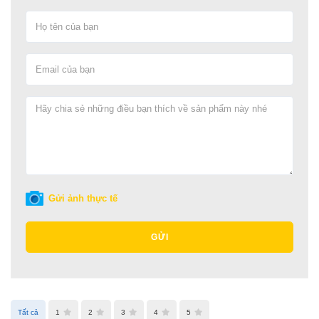
Gửi ảnh thực tế
GỬI
Tất cả
1
2
3
4
5