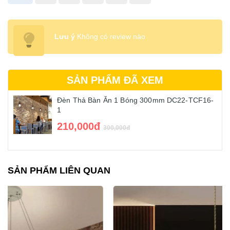
Lưu ý
Không có review nào
SẢN PHẨM ĐÃ XEM
Đèn Thả Bàn Ăn 1 Bóng 300mm DC22-TCF16-
1
210,000đ
300,000đ
SẢN PHẨM LIÊN QUAN