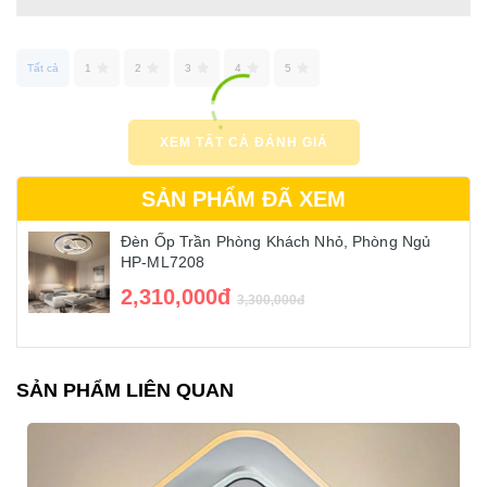
Tất cả
1
2
3
4
5
XEM TẤT CẢ ĐÁNH GIÁ
SẢN PHẨM ĐÃ XEM
Đèn Ốp Trần Phòng Khách Nhỏ, Phòng Ngủ
HP-ML7208
2,310,000đ
3,300,000đ
SẢN PHẨM LIÊN QUAN