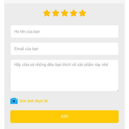
Gửi ảnh thực tế
GỬI