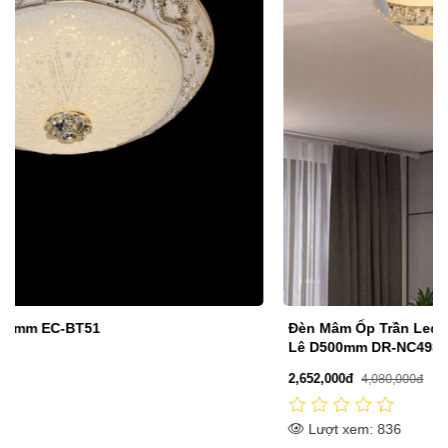
Đèn Mâm Ốp Trần Led Phòng Ngủ 3 Chế Độ Gắn Hạt Pha
Lê D500mm DR-NC4939
2,652,000đ
4,080,000đ
Lượt xem: 836