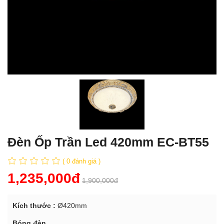
Đèn Ốp Trần Led 420mm EC-BT55
( 0 đánh giá )
1,235,000đ
1,900,000đ
Kích thước :
Ø420mm
Bóng đèn