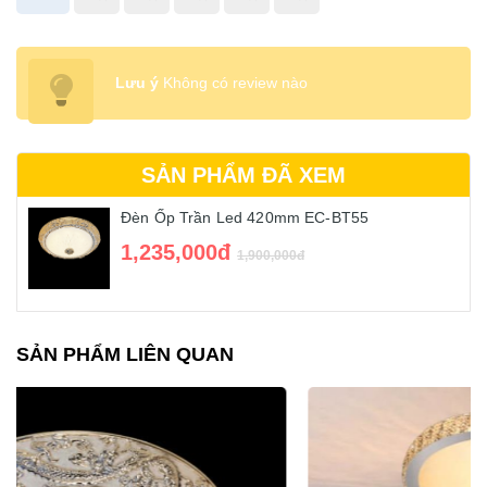
Lưu ý
Không có review nào
SẢN PHẨM ĐÃ XEM
Đèn Ốp Trần Led 420mm EC-BT55
1,235,000đ
1,900,000đ
SẢN PHẨM LIÊN QUAN