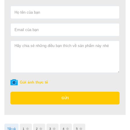
Gửi ảnh thực tế
GỬI
Tất cả
1
2
3
4
5