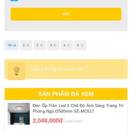
GỬI
Tất cả
1
2
3
4
5
Lưu ý
Không có review nào
SẢN PHẨM ĐÃ XEM
Đèn Ốp Trần Led 3 Chế Độ Ánh Sáng Trang Trí
Phòng Ngủ D500mm SE-MC617
2,048,000đ
3,150,000đ