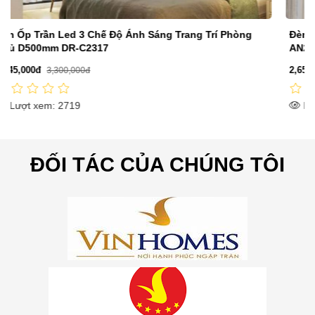
Đèn Mâm Ốp Trần Phòng Khách, Phòng Ngủ 550mm
AN22-ML5153
2,650,000đ
3,785,000đ
Lượt xem: 2385
ĐỐI TÁC CỦA CHÚNG TÔI