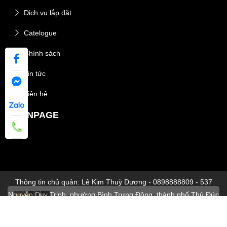
Dịch vụ lắp đặt
Catelogue
Chính sách
Tin tức
Liên hệ
FANPAGE
Thông tin chủ quản: Lê Kim Thuỳ Dương - 0898888809 - 537
Nguyễn Duy Trinh, phường Bình Trưng Đông, thành phố Thủ Đức
© 2026 ĐÈN NỘI THẤT SANG TRỌNG KDL - Thiết kế bởi
THÊM VÀO GIỎ
MUA NGAY
Chị Việt My
Bình Thạnh
đã mua sản phẩm
sikido.vn