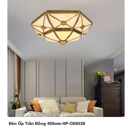
Đèn Ốp Trần Đồng Cao Cấp 400mm EC22-BTD