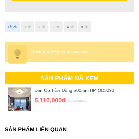
Tất cả
1
2
3
4
5
Lưu ý
Không có review nào
SẢN PHẨM ĐÃ XEM
Đèn Ốp Trần Đồng 500mm HP-OD3090
5,110,000đ
7,300,000đ
SẢN PHẨM LIÊN QUAN