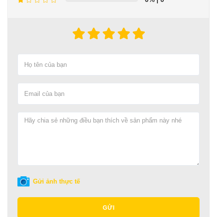
Gửi ảnh thực tế
GỬI