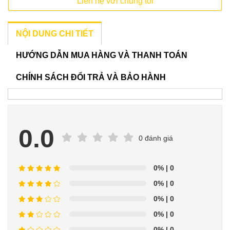
Liên hệ với chúng tôi
NỘI DUNG CHI TIẾT
HƯỚNG DẪN MUA HÀNG VÀ THANH TOÁN
CHÍNH SÁCH ĐỔI TRẢ VÀ BẢO HÀNH
0.0
0 đánh giá
0%
| 0
0%
| 0
0%
| 0
0%
| 0
0%
| 0