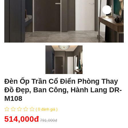
Đèn Ốp Trần Cổ Điển Phòng Thay
Đồ Đẹp, Ban Công, Hành Lang DR-
M108
( 0 đánh giá )
514,000đ
791,000đ