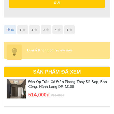
GỬI
Tất cả
1
2
3
4
5
Lưu ý
Không có review nào
SẢN PHẨM ĐÃ XEM
Đèn Ốp Trần Cổ Điển Phòng Thay Đồ Đẹp, Ban
Công, Hành Lang DR-M108
514,000đ
791,000đ