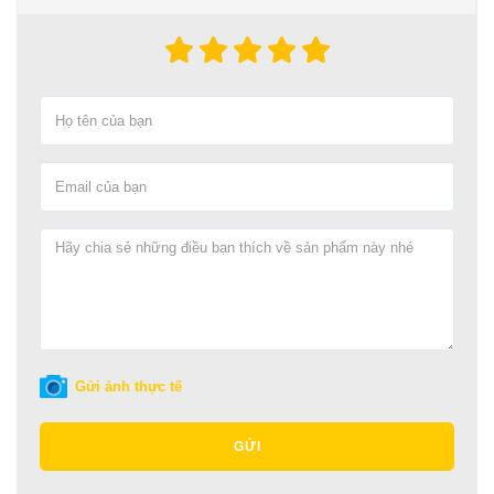
Gửi ảnh thực tế
GỬI