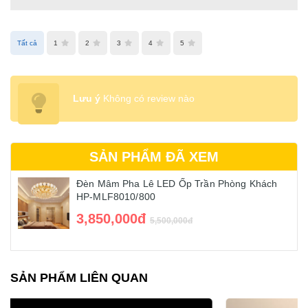
Tất cả
1
2
3
4
5
Lưu ý
Không có review nào
SẢN PHẨM ĐÃ XEM
Đèn Mâm Pha Lê LED Ốp Trần Phòng Khách
HP-MLF8010/800
3,850,000đ
5,500,000đ
SẢN PHẨM LIÊN QUAN