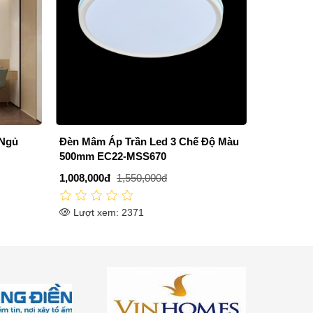
 Độ Màu
Đèn Mâm Áp Trần Phòng Khách
Đèn Mâm 
AN22-ML5133
AER-MLF
3,465,000đ
4,950,000đ
10,075,00
Lượt xem: 2222
Lượt xe