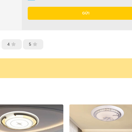
GỬI
4
5