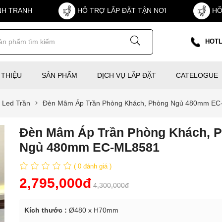
NH TRANH
HỖ TRỢ LẮP ĐẶT TẬN NƠI
HỖ
HOTL
 THIỆU
SẢN PHẨM
DỊCH VỤ LẮP ĐẶT
CATELOGUE
Led Trần
Đèn Mâm Áp Trần Phòng Khách, Phòng Ngủ 480mm E
Đèn Mâm Áp Trần Phòng Khách, 
Ngủ 480mm EC-ML8581
( 0 đánh giá )
2,795,000đ
4,300,000đ
Kích thước :
Ø480 x H70mm