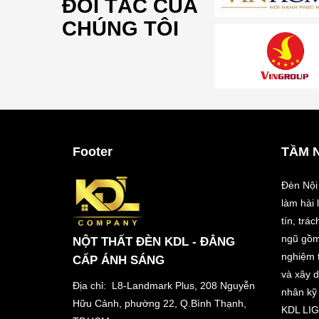
ĐỐI TÁC CỦA
CHÚNG TÔI
Footer
TẦM 
Đèn Nội
làm hài
tín, trá
ngũ gồm
NỘT THẤT ĐÈN KDL - ĐẲNG
nghiệm t
CẤP ÁNH SÁNG
và xây 
Địa chỉ: L8-Landmark Plus, 208 Nguyễn
nhân kỹ 
Hữu Cảnh, phường 22, Q.Bình Thạnh,
KDL LIG