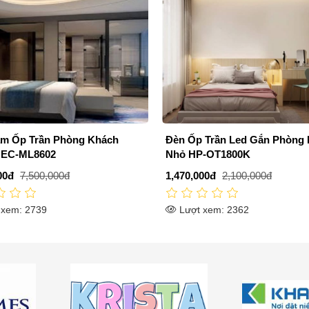
Trần Led Gắn Phòng Ngủ
Đèn Mâm Áp Trần Led 3 Chế
P-OT1800K
500mm EC22-MSS670
00đ
2,100,000đ
1,008,000đ
1,550,000đ
 xem: 2362
Lượt xem: 2371