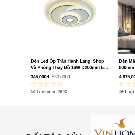
g, Shop
Đèn Mâm Ốp Trần Phòng Khách
Đèn Ốp 
200mm EC-
800mm EC-ML8602
Nhỏ H
4,875,000đ
7,500,000đ
1,470,0
Lượt xem: 2739
Lượt