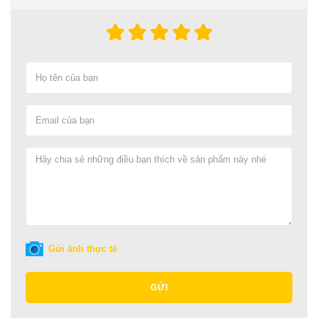
Gửi ảnh thực tế
GỬI