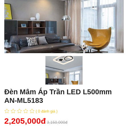
Đèn Mâm Áp Trần LED L500mm
AN-ML5183
( 0 đánh giá )
2,205,000đ
3,150,000đ