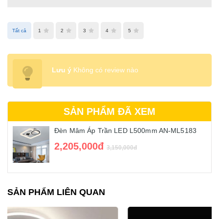
Tất cả
1
2
3
4
5
Lưu ý
Không có review nào
SẢN PHẨM ĐÃ XEM
Đèn Mâm Áp Trần LED L500mm AN-ML5183
2,205,000đ
3,150,000đ
SẢN PHẨM LIÊN QUAN