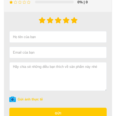
0%
| 0
Gửi ảnh thực tế
GỬI