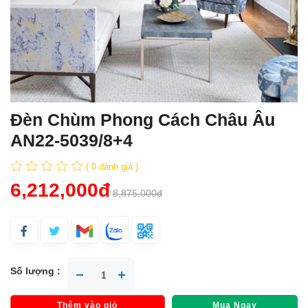
Đèn Chùm Phong Cách Châu Âu
AN22-5039/8+4
( 0 đánh giá )
6,212,000đ
8,875,000đ
Số lượng :
Thêm vào giỏ
Mua Ngay