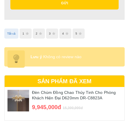
GỬI
Tất cả
1
2
3
4
5
Lưu ý
Không có review nào
SẢN PHẨM ĐÃ XEM
Đèn Chùm Đồng Chao Thủy Tinh Cho Phòng
Khách Hiện Đại D620mm DR-C8823A
9,945,000đ
15,300,000đ