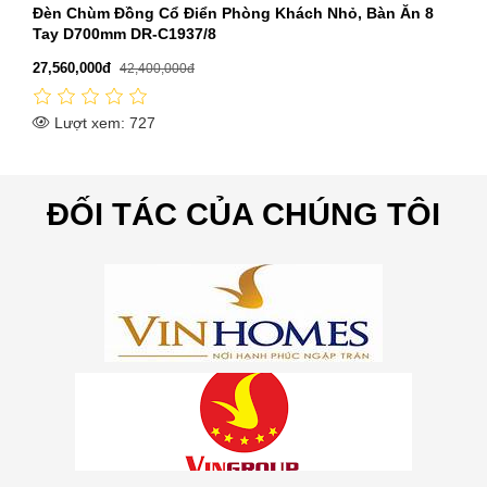
 8
Đèn Chùm Hiện Đại 750mm DC22-TK9051VANG
3,342,000đ
5,142,000đ
Lượt xem: 2345
ĐỐI TÁC CỦA CHÚNG TÔI